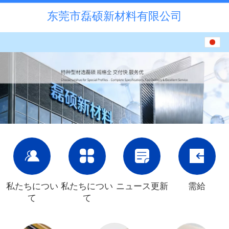
东莞市磊硕新材料有限公司
日本語
中文
English
한국어
私たちについ
私たちについ
ニュース更新
需給
て
て