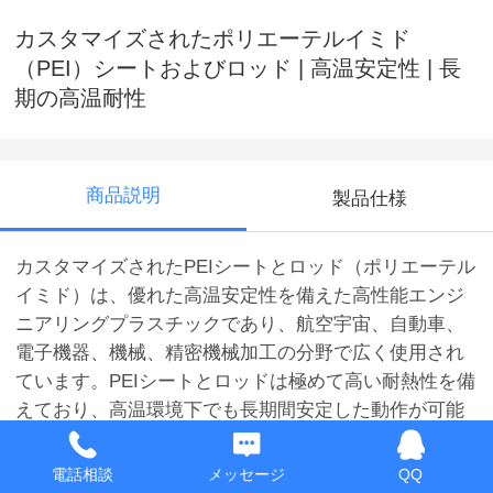
カスタマイズされたポリエーテルイミド
（PEI）シートおよびロッド | 高温安定性 | 長
期の高温耐性
商品説明
製品仕様
カスタマイズされたPEIシートとロッド（ポリエーテル
イミド）は、優れた高温安定性を備えた高性能エンジ
ニアリングプラスチックであり、航空宇宙、自動車、
電子機器、機械、精密機械加工の分野で広く使用され
ています。PEIシートとロッドは極めて高い耐熱性を備
えており、高温環境下でも長期間安定した動作が可能
で、特に高温への長時間曝露を必要とする複雑な用途
に適しています。
電話相談
メッセージ
QQ